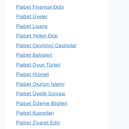
Piabet Finansal Ekibi
Piabet Üyeler
Piabet Lisans
Piabet Yetkin Ekip
Piabet Çevrimiçi Casinolar
Piabet Bahisleri
Piabet Oyun Türleri
Piabet Hizmet
Piabet Oturum İşlemi
Piabet Üyelik Sonrası
Piabet Ödeme Bilgileri
Piabet Kuponları
Piabet Ziyaret Edin