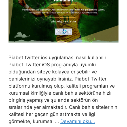
Piabet twitter ios uygulaması nasıl kullanılır
Piabet Twitter iOS programıyla uyumlu
olduğundan siteye kolayca erişebilir ve
bahislerinizi oynayabilirsiniz. Piabet Twitter
platformu kurulmuş olup, kaliteli programları ve
kurumsal kimliğiyle canlı bahis sektörüne hızlı
bir giriş yapmış ve şu anda sektörün ön
sıralarında yer almaktadır. Canlı bahis sitelerinin
kalitesi her geçen gün artmakta ve ilgi
görmekte, kurumsal …
Devamını oku…