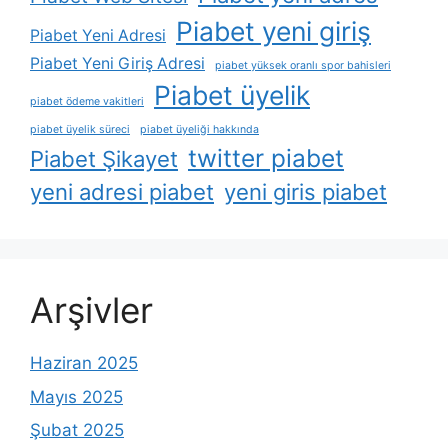
Piabet yeni giriş
Piabet Yeni Adresi
Piabet Yeni Giriş Adresi
piabet yüksek oranlı spor bahisleri
Piabet üyelik
piabet ödeme vakitleri
piabet üyelik süreci
piabet üyeliği hakkında
twitter piabet
Piabet Şikayet
yeni adresi piabet
yeni giris piabet
Arşivler
Haziran 2025
Mayıs 2025
Şubat 2025