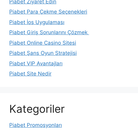
Piabet Ziyaret Edin
Piabet Para Çekme Seçenekleri
Piabet İos Uygulaması
Piabet Giriş Sorunlarını Çözmek
Piabet Online Casino Sitesi
Piabet Şans Oyun Stratejisi
Piabet VIP Avantajları
Piabet Site Nedir
Kategoriler
Piabet Promosyonları