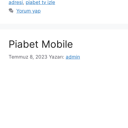
adresi
,
piabet tv izle
Yorum yap
Piabet Mobile
Temmuz 8, 2023
Yazarı:
admin