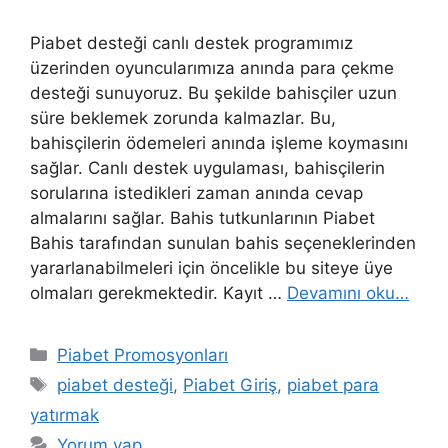
Piabet desteği canlı destek programımız
üzerinden oyuncularımıza anında para çekme
desteği sunuyoruz. Bu şekilde bahisçiler uzun
süre beklemek zorunda kalmazlar. Bu,
bahisçilerin ödemeleri anında işleme koymasını
sağlar. Canlı destek uygulaması, bahisçilerin
sorularına istedikleri zaman anında cevap
almalarını sağlar. Bahis tutkunlarının Piabet
Bahis tarafından sunulan bahis seçeneklerinden
yararlanabilmeleri için öncelikle bu siteye üye
olmaları gerekmektedir. Kayıt …
Devamını oku…
Kategoriler
Piabet Promosyonları
Etiketler
piabet desteği
,
Piabet Giriş
,
piabet para
yatırmak
Yorum yap