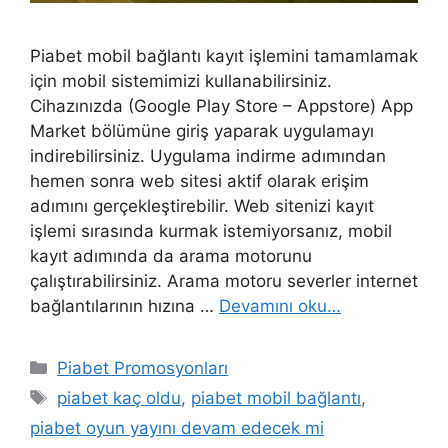
Piabet mobil bağlantı kayıt işlemini tamamlamak
için mobil sistemimizi kullanabilirsiniz.
Cihazınızda (Google Play Store – Appstore) App
Market bölümüne giriş yaparak uygulamayı
indirebilirsiniz. Uygulama indirme adımından
hemen sonra web sitesi aktif olarak erişim
adımını gerçekleştirebilir. Web sitenizi kayıt
işlemi sırasında kurmak istemiyorsanız, mobil
kayıt adımında da arama motorunu
çalıştırabilirsiniz. Arama motoru severler internet
bağlantılarının hızına …
Devamını oku…
Kategoriler
Piabet Promosyonları
Etiketler
piabet kaç oldu
,
piabet mobil bağlantı
,
piabet oyun yayını devam edecek mi