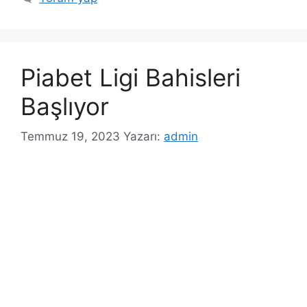
Piabet Ligi Bahisleri
Başlıyor
Temmuz 19, 2023
Yazarı:
admin