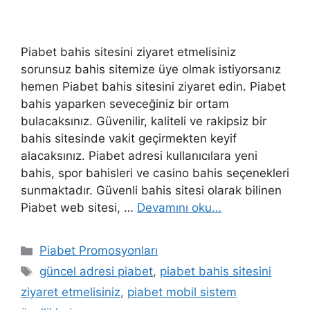
Piabet bahis sitesini ziyaret etmelisiniz
sorunsuz bahis sitemize üye olmak istiyorsanız
hemen Piabet bahis sitesini ziyaret edin. Piabet
bahis yaparken seveceğiniz bir ortam
bulacaksınız. Güvenilir, kaliteli ve rakipsiz bir
bahis sitesinde vakit geçirmekten keyif
alacaksınız. Piabet adresi kullanıcılara yeni
bahis, spor bahisleri ve casino bahis seçenekleri
sunmaktadır. Güvenli bahis sitesi olarak bilinen
Piabet web sitesi, …
Devamını oku…
Kategoriler
Piabet Promosyonları
Etiketler
güncel adresi piabet
,
piabet bahis sitesini
ziyaret etmelisiniz
,
piabet mobil sistem