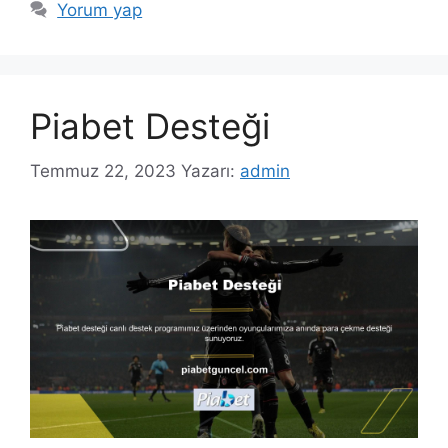
Yorum yap
Piabet Desteği
Temmuz 22, 2023
Yazarı:
admin