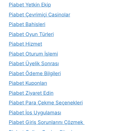
Piabet Yetkin Ekip
Piabet Çevrimiçi Casinolar
Piabet Bahisleri
Piabet Oyun Türleri
Piabet Hizmet
Piabet Oturum İşlemi
Piabet Üyelik Sonrası
Piabet Ödeme Bilgileri
Piabet Kuponları
Piabet Ziyaret Edin
Piabet Para Çekme Seçenekleri
Piabet İos Uygulaması
Piabet Giriş Sorunlarını Çözmek