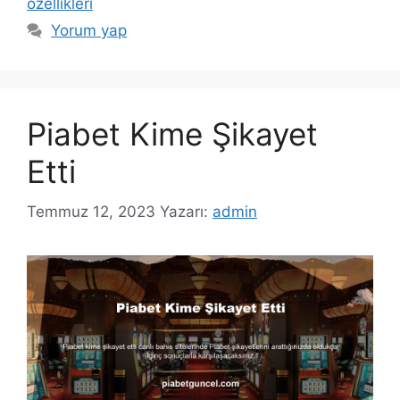
özellikleri
Yorum yap
Piabet Kime Şikayet
Etti
Temmuz 12, 2023
Yazarı:
admin