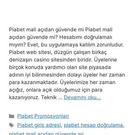
Piabet mali açıdan güvende mi Piabet mali
açıdan güvende mi? Hesabımı doğrulamalı
mıyım? Evet, bu uygulamaya katılım zorunludur.
Piabet web sitesi, düzgün çalışan birkaç
denizaşırı casino sitesinden biridir. Üyelerine
birçok konuda yardımcı olan site piyasada
adının iyi bilinmesinden dolayı üyeler her zaman
para kazanmaktadır. Üyelerimize her zaman
açığız, onlara açık olduğumuz için para
kazanıyoruz. Teknik …
Devamını oku…
Kategoriler
Piabet Promosyonları
Etiketler
Piabet giriş adresi
,
piabet hesap doğrulama
,
piabet mali açıdan güvende mi