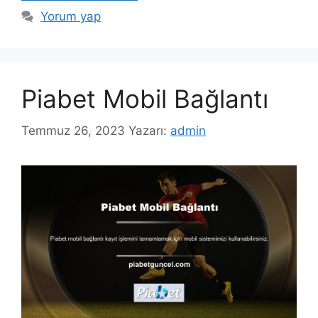
Yorum yap
Piabet Mobil Bağlantı
Temmuz 26, 2023
Yazarı:
admin