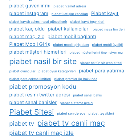
piabet güvenlir mi
piabet hizmet adresi
piabet instagram
Piabet kayıt
piabet i̇letişim kanalları
piabet kayıtlı adresi nasıl güncellenir
piabet kayıt teşvikleri
piabet kaç oldu
piabet kullanıcıları
piabet masa limitleri
piabet maç izle
piabet mobil bağlantı
Piabet Mobil Giriş
piabet mobil giriş alanı
piabet mobil üyeliği
piabet müşteri hizmetleri
piabet müşterilerini önemsiyor mu
piabet nasil bir site
piabet ne tür bir web sitesi
piabet para yatirma
piabet oyuncular
piabet oyun kategorileri
piabet para çekme limitleri
piabet premier lig hakkında
piabet promosyon kodu
piabet resmi twitter adresi
piabet sanal bahis
piabet sanal bahisler
piabet sisteme üye ol
Piabet Sitesi
piabet son derece
piabet teşvikleri
piabet tv canli maç
piabet tv
piabet tv canli maç izle