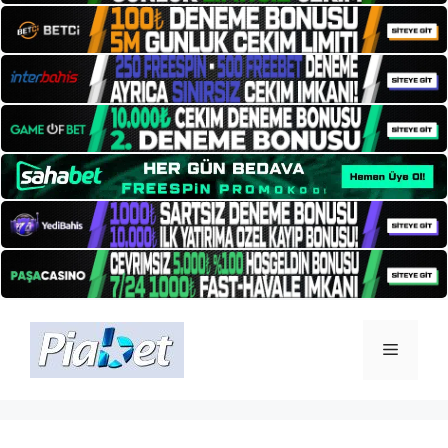
İçeriğe
atla
Menü