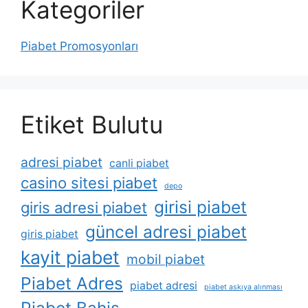
Kategoriler
Piabet Promosyonları
Etiket Bulutu
adresi piabet
canli piabet
casino sitesi piabet
depo
girisi piabet
giris adresi piabet
güncel adresi piabet
giris piabet
kayit piabet
mobil piabet
Piabet Adres
piabet adresi
piabet askıya alınması
Piabet Bahis