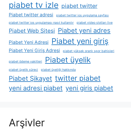
piabet tv izle
piabet twitter
Piabet twitter adresi
piabet twitter ios uygulama sayfası
piabet twitter i̇os uygulaması nasıl kullanılır
piabet video slotları live
Piabet yeni adres
Piabet Web Sitesi
Piabet yeni giriş
Piabet Yeni Adresi
Piabet Yeni Giriş Adresi
piabet yüksek oranlı spor bahisleri
Piabet üyelik
piabet ödeme vakitleri
piabet üyelik süreci
piabet üyeliği hakkında
twitter piabet
Piabet Şikayet
yeni adresi piabet
yeni giris piabet
Arşivler