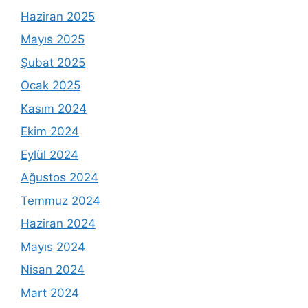
Haziran 2025
Mayıs 2025
Şubat 2025
Ocak 2025
Kasım 2024
Ekim 2024
Eylül 2024
Ağustos 2024
Temmuz 2024
Haziran 2024
Mayıs 2024
Nisan 2024
Mart 2024