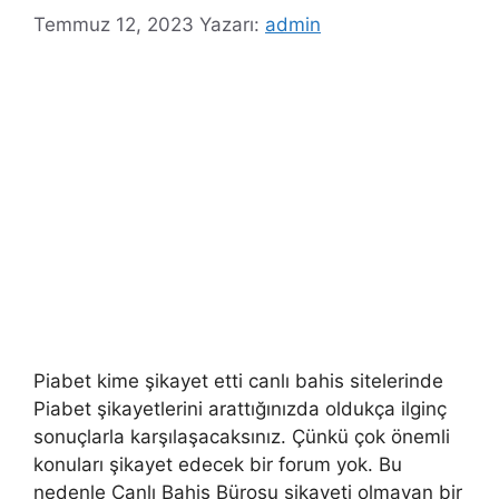
Temmuz 12, 2023
Yazarı:
admin
Piabet kime şikayet etti canlı bahis sitelerinde
Piabet şikayetlerini arattığınızda oldukça ilginç
sonuçlarla karşılaşacaksınız. Çünkü çok önemli
konuları şikayet edecek bir forum yok. Bu
nedenle Canlı Bahis Bürosu şikayeti olmayan bir