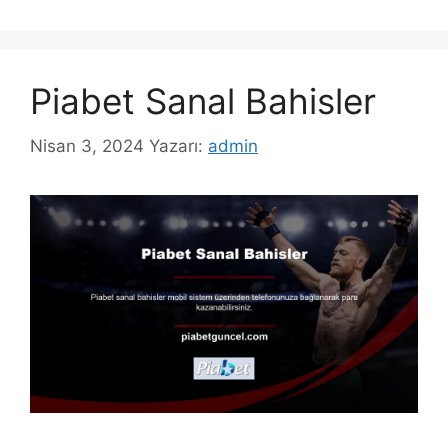
Piabet Sanal Bahisler
Nisan 3, 2024
Yazarı:
admin