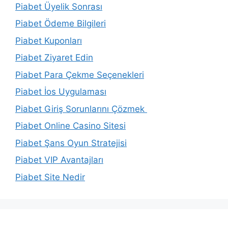
Piabet Üyelik Sonrası
Piabet Ödeme Bilgileri
Piabet Kuponları
Piabet Ziyaret Edin
Piabet Para Çekme Seçenekleri
Piabet İos Uygulaması
Piabet Giriş Sorunlarını Çözmek
Piabet Online Casino Sitesi
Piabet Şans Oyun Stratejisi
Piabet VIP Avantajları
Piabet Site Nedir