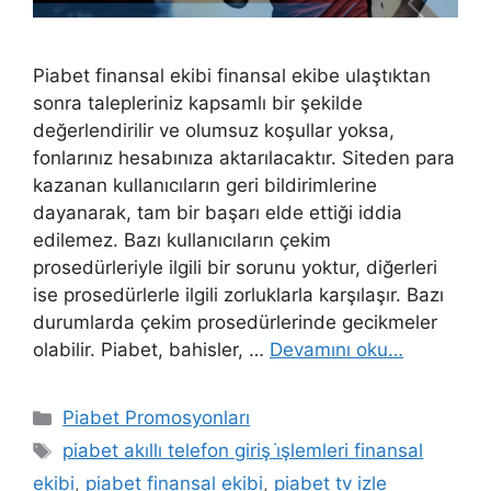
Piabet finansal ekibi finansal ekibe ulaştıktan
sonra talepleriniz kapsamlı bir şekilde
değerlendirilir ve olumsuz koşullar yoksa,
fonlarınız hesabınıza aktarılacaktır. Siteden para
kazanan kullanıcıların geri bildirimlerine
dayanarak, tam bir başarı elde ettiği iddia
edilemez. Bazı kullanıcıların çekim
prosedürleriyle ilgili bir sorunu yoktur, diğerleri
ise prosedürlerle ilgili zorluklarla karşılaşır. Bazı
durumlarda çekim prosedürlerinde gecikmeler
olabilir. Piabet, bahisler, …
Devamını oku…
Kategoriler
Piabet Promosyonları
Etiketler
piabet akıllı telefon giriş i̇şlemleri finansal
ekibi
,
piabet finansal ekibi
,
piabet tv izle