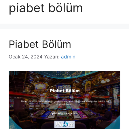
piabet bölüm
Piabet Bölüm
Ocak 24, 2024
Yazarı:
admin