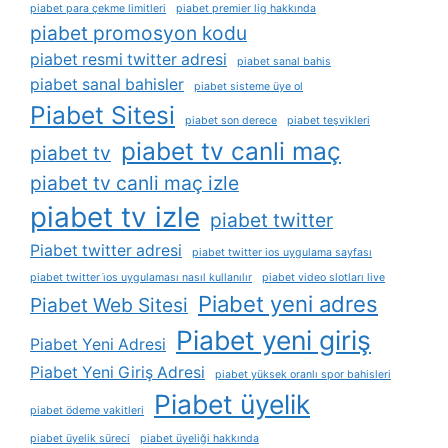
piabet para çekme limitleri
piabet premier lig hakkında
piabet promosyon kodu
piabet resmi twitter adresi
piabet sanal bahis
piabet sanal bahisler
piabet sisteme üye ol
Piabet Sitesi
piabet son derece
piabet teşvikleri
piabet tv canli maç
piabet tv
piabet tv canli maç izle
piabet tv izle
piabet twitter
Piabet twitter adresi
piabet twitter ios uygulama sayfası
piabet twitter i̇os uygulaması nasıl kullanılır
piabet video slotları live
Piabet yeni adres
Piabet Web Sitesi
Piabet yeni giriş
Piabet Yeni Adresi
Piabet Yeni Giriş Adresi
piabet yüksek oranlı spor bahisleri
Piabet üyelik
piabet ödeme vakitleri
piabet üyelik süreci
piabet üyeliği hakkında