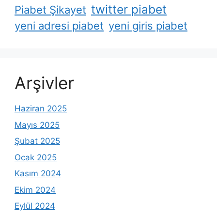
twitter piabet
Piabet Şikayet
yeni adresi piabet
yeni giris piabet
Arşivler
Haziran 2025
Mayıs 2025
Şubat 2025
Ocak 2025
Kasım 2024
Ekim 2024
Eylül 2024