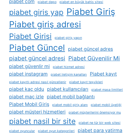
piabet com
piabet depo
piabet en büyük bahis sitesi
Piabet Giriş
piabet giris yap
Piabet giriş adresi
Piabet Girişi
piabet giriş yapın
Piabet Güncel
piabet güncel adres
piabet güncel adresi
Piabet Güvenilir Mi
piabet güvenlir mi
piabet hizmet adresi
piabet instagram
Piabet kayıt
piabet i̇letişim kanalları
piabet kayıtlı adresi nasıl güncellenir
piabet kayıt teşvikleri
piabet kaç oldu
piabet kullanıcıları
piabet masa limitleri
piabet maç izle
piabet mobil bağlantı
Piabet Mobil Giriş
piabet mobil giriş alanı
piabet mobil üyeliği
piabet müşteri hizmetleri
piabet müşterilerini önemsiyor mu
piabet nasil bir site
piabet ne tür bir web sitesi
piabet para yatirma
piabet oyuncular
piabet oyun kategorileri