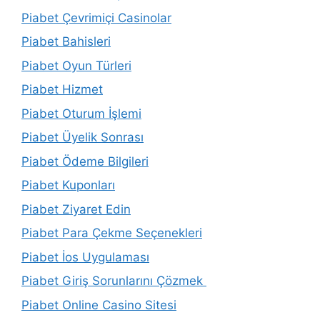
Piabet Çevrimiçi Casinolar
Piabet Bahisleri
Piabet Oyun Türleri
Piabet Hizmet
Piabet Oturum İşlemi
Piabet Üyelik Sonrası
Piabet Ödeme Bilgileri
Piabet Kuponları
Piabet Ziyaret Edin
Piabet Para Çekme Seçenekleri
Piabet İos Uygulaması
Piabet Giriş Sorunlarını Çözmek
Piabet Online Casino Sitesi