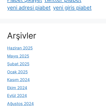
yeni adresi piabet
yeni giris piabet
Arşivler
Haziran 2025
Mayıs 2025
Şubat 2025
Ocak 2025
Kasım 2024
Ekim 2024
Eylül 2024
Ağustos 2024