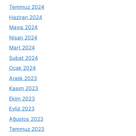
Temmuz 2024
Haziran 2024
Mayıs 2024
Nisan 2024
Mart 2024
Şubat 2024
Ocak 2024
Aralık 2023
Kasım 2023
Ekim 2023
Eylül 2023
Ağustos 2023
Temmuz 2023