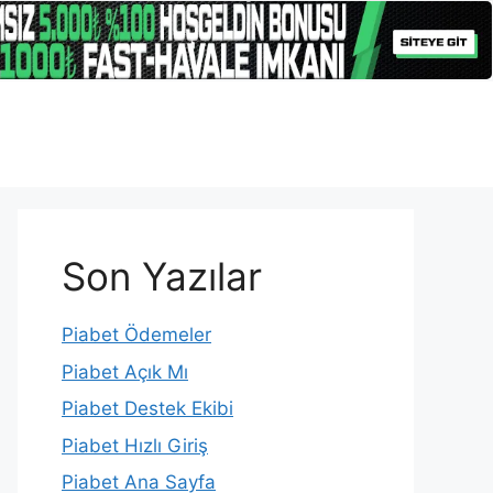
Son Yazılar
Piabet Ödemeler
Piabet Açık Mı
Piabet Destek Ekibi
Piabet Hızlı Giriş
Piabet Ana Sayfa