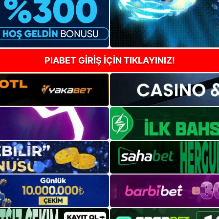
PIABET GİRİŞ İÇİN TIKLAYINIZ!