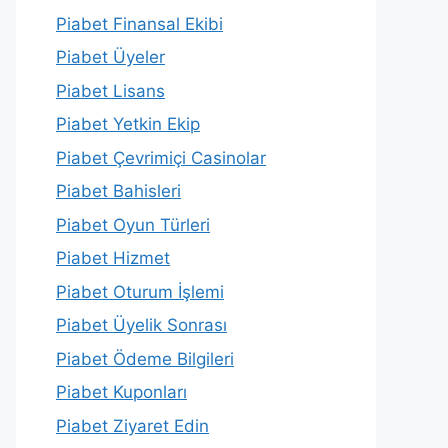
Piabet Finansal Ekibi
Piabet Üyeler
Piabet Lisans
Piabet Yetkin Ekip
Piabet Çevrimiçi Casinolar
Piabet Bahisleri
Piabet Oyun Türleri
Piabet Hizmet
Piabet Oturum İşlemi
Piabet Üyelik Sonrası
Piabet Ödeme Bilgileri
Piabet Kuponları
Piabet Ziyaret Edin