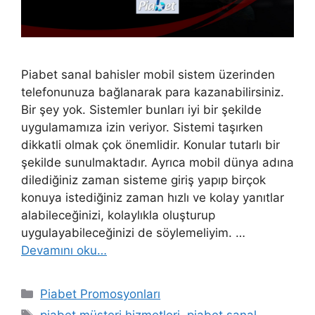
Piabet sanal bahisler mobil sistem üzerinden
telefonunuza bağlanarak para kazanabilirsiniz.
Bir şey yok. Sistemler bunları iyi bir şekilde
uygulamamıza izin veriyor. Sistemi taşırken
dikkatli olmak çok önemlidir. Konular tutarlı bir
şekilde sunulmaktadır. Ayrıca mobil dünya adına
dilediğiniz zaman sisteme giriş yapıp birçok
konuya istediğiniz zaman hızlı ve kolay yanıtlar
alabileceğinizi, kolaylıkla oluşturup
uygulayabileceğinizi de söylemeliyim. …
Devamını oku…
Kategoriler
Piabet Promosyonları
Etiketler