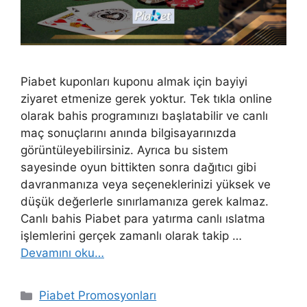
Piabet kuponları kuponu almak için bayiyi
ziyaret etmenize gerek yoktur. Tek tıkla online
olarak bahis programınızı başlatabilir ve canlı
maç sonuçlarını anında bilgisayarınızda
görüntüleyebilirsiniz. Ayrıca bu sistem
sayesinde oyun bittikten sonra dağıtıcı gibi
davranmanıza veya seçeneklerinizi yüksek ve
düşük değerlerle sınırlamanıza gerek kalmaz.
Canlı bahis Piabet para yatırma canlı ıslatma
işlemlerini gerçek zamanlı olarak takip …
Devamını oku…
Kategoriler
Piabet Promosyonları