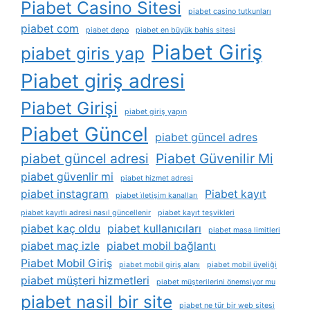
Piabet Casino Sitesi
piabet casino tutkunları
piabet com
piabet depo
piabet en büyük bahis sitesi
Piabet Giriş
piabet giris yap
Piabet giriş adresi
Piabet Girişi
piabet giriş yapın
Piabet Güncel
piabet güncel adres
piabet güncel adresi
Piabet Güvenilir Mi
piabet güvenlir mi
piabet hizmet adresi
piabet instagram
Piabet kayıt
piabet i̇letişim kanalları
piabet kayıtlı adresi nasıl güncellenir
piabet kayıt teşvikleri
piabet kaç oldu
piabet kullanıcıları
piabet masa limitleri
piabet maç izle
piabet mobil bağlantı
Piabet Mobil Giriş
piabet mobil giriş alanı
piabet mobil üyeliği
piabet müşteri hizmetleri
piabet müşterilerini önemsiyor mu
piabet nasil bir site
piabet ne tür bir web sitesi