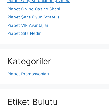
Piabet Giriş Sorunlarını Çözmek
Piabet Online Casino Sitesi
Piabet Şans Oyun Stratejisi
Piabet VIP Avantajları
Piabet Site Nedir
Kategoriler
Piabet Promosyonları
Etiket Bulutu