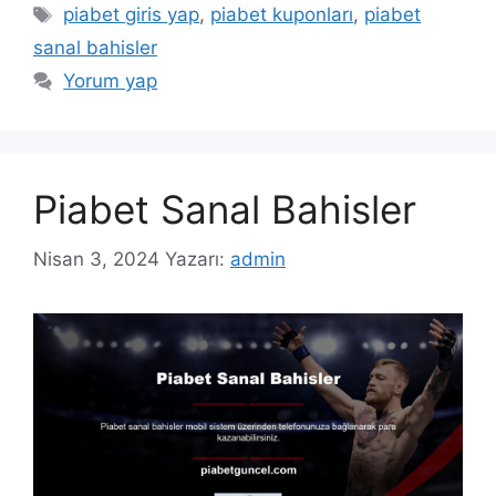
Etiketler
piabet giris yap
,
piabet kuponları
,
piabet
sanal bahisler
Yorum yap
Piabet Sanal Bahisler
Nisan 3, 2024
Yazarı:
admin