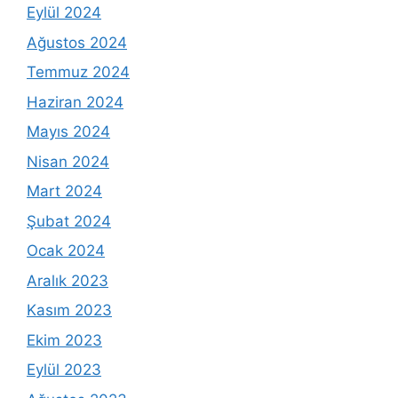
Eylül 2024
Ağustos 2024
Temmuz 2024
Haziran 2024
Mayıs 2024
Nisan 2024
Mart 2024
Şubat 2024
Ocak 2024
Aralık 2023
Kasım 2023
Ekim 2023
Eylül 2023