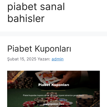
piabet sanal
bahisler
Piabet Kuponları
Şubat 15, 2025
Yazarı:
admin