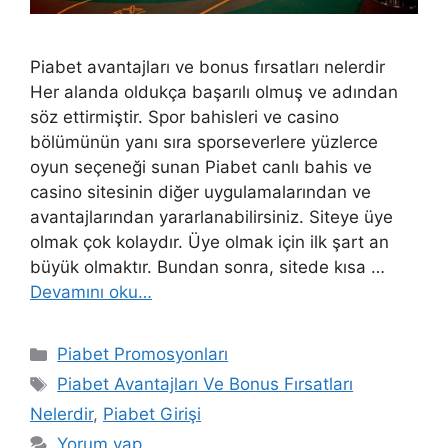
Piabet avantajları ve bonus fırsatları nelerdir
Her alanda oldukça başarılı olmuş ve adından
söz ettirmiştir. Spor bahisleri ve casino
bölümünün yanı sıra sporseverlere yüzlerce
oyun seçeneği sunan Piabet canlı bahis ve
casino sitesinin diğer uygulamalarından ve
avantajlarından yararlanabilirsiniz. Siteye üye
olmak çok kolaydır. Üye olmak için ilk şart an
büyük olmaktır. Bundan sonra, sitede kısa …
Devamını oku…
Kategoriler
Piabet Promosyonları
Etiketler
Piabet Avantajları Ve Bonus Fırsatları
Nelerdir
,
Piabet Girişi
Yorum yap