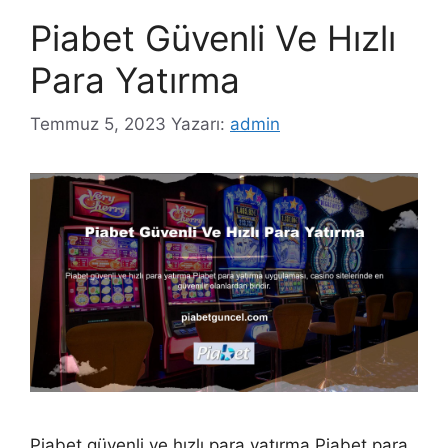
Piabet Güvenli Ve Hızlı
Para Yatırma
Temmuz 5, 2023
Yazarı:
admin
Piabet güvenli ve hızlı para yatırma Piabet para