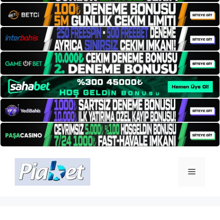
İçeriğe
atla
Menü