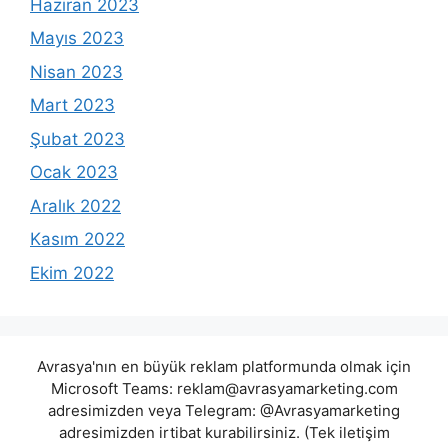
Haziran 2023
Mayıs 2023
Nisan 2023
Mart 2023
Şubat 2023
Ocak 2023
Aralık 2022
Kasım 2022
Ekim 2022
Avrasya'nın en büyük reklam platformunda olmak için
Microsoft Teams:
reklam@avrasyamarketing.com
adresimizden veya Telegram: @Avrasyamarketing
adresimizden irtibat kurabilirsiniz. (Tek iletişim