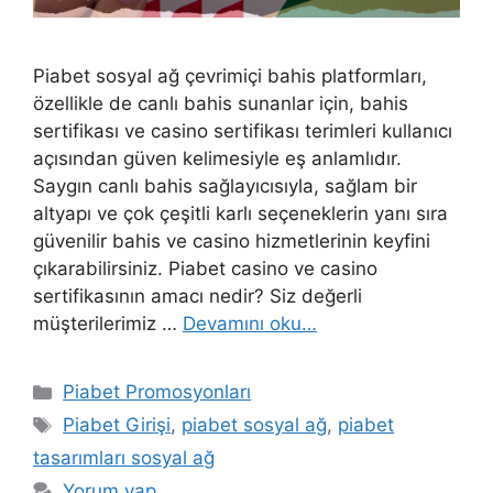
Piabet sosyal ağ çevrimiçi bahis platformları,
özellikle de canlı bahis sunanlar için, bahis
sertifikası ve casino sertifikası terimleri kullanıcı
açısından güven kelimesiyle eş anlamlıdır.
Saygın canlı bahis sağlayıcısıyla, sağlam bir
altyapı ve çok çeşitli karlı seçeneklerin yanı sıra
güvenilir bahis ve casino hizmetlerinin keyfini
çıkarabilirsiniz. Piabet casino ve casino
sertifikasının amacı nedir? Siz değerli
müşterilerimiz …
Devamını oku…
Kategoriler
Piabet Promosyonları
Etiketler
Piabet Girişi
,
piabet sosyal ağ
,
piabet
tasarımları sosyal ağ
Yorum yap