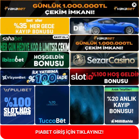
×
PIABET GİRİŞ İÇİN TIKLAYINIZ!