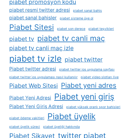
piabet promosyon kodu
piabet resmi twitter adresi
piabet sanal bahis
piabet sanal bahisler
piabet sisteme üye ol
Piabet Sitesi
piabet son derece
piabet teşvikleri
piabet tv canli maç
piabet tv
piabet tv canli maç izle
piabet tv izle
piabet twitter
Piabet twitter adresi
piabet twitter ios uygulama sayfası
piabet twitter i̇os uygulaması nasıl kullanılır
piabet video slotları live
Piabet yeni adres
Piabet Web Sitesi
Piabet yeni giriş
Piabet Yeni Adresi
Piabet Yeni Giriş Adresi
piabet yüksek oranlı spor bahisleri
Piabet üyelik
piabet ödeme vakitleri
piabet üyelik süreci
piabet üyeliği hakkında
twitter piabet
Piabet Şikayet