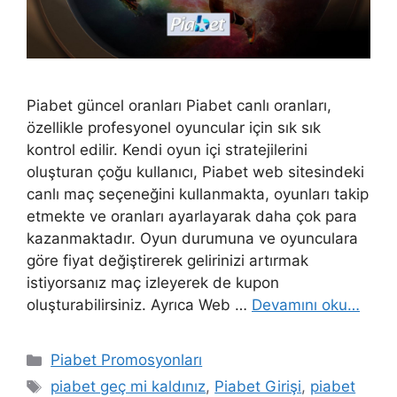
Piabet güncel oranları Piabet canlı oranları,
özellikle profesyonel oyuncular için sık sık
kontrol edilir. Kendi oyun içi stratejilerini
oluşturan çoğu kullanıcı, Piabet web sitesindeki
canlı maç seçeneğini kullanmakta, oyunları takip
etmekte ve oranları ayarlayarak daha çok para
kazanmaktadır. Oyun durumuna ve oyunculara
göre fiyat değiştirerek gelirinizi artırmak
istiyorsanız maç izleyerek de kupon
oluşturabilirsiniz. Ayrıca Web …
Devamını oku…
Kategoriler
Piabet Promosyonları
Etiketler
piabet geç mi kaldınız
,
Piabet Girişi
,
piabet