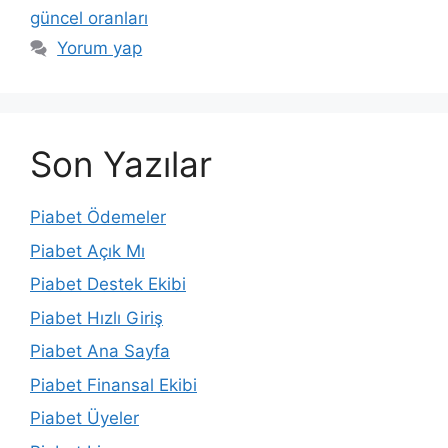
güncel oranları
Yorum yap
Son Yazılar
Piabet Ödemeler
Piabet Açık Mı
Piabet Destek Ekibi
Piabet Hızlı Giriş
Piabet Ana Sayfa
Piabet Finansal Ekibi
Piabet Üyeler