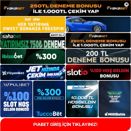
×
PIABET GİRİŞ İÇİN TIKLAYINIZ!