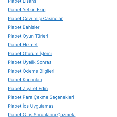
Piabet Lisans
Piabet Yetkin Ekip
Piabet Çevrimiçi Casinolar
Piabet Bahisleri
Piabet Oyun Türleri
Piabet Hizmet
Piabet Oturum İşlemi
Piabet Üyelik Sonrası
Piabet Ödeme Bilgileri
Piabet Kuponları
Piabet Ziyaret Edin
Piabet Para Çekme Seçenekleri
Piabet İos Uygulaması
Piabet Giriş Sorunlarını Çözmek