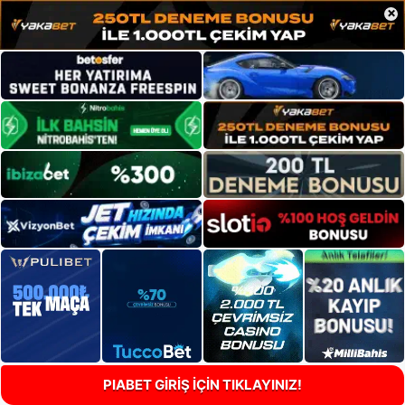
×
PIABET GİRİŞ İÇİN TIKLAYINIZ!