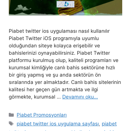
Piabet twitter ios uygulaması nasıl kullanılır
Piabet Twitter iOS programıyla uyumlu
olduğundan siteye kolayca erişebilir ve
bahislerinizi oynayabilirsiniz. Piabet Twitter
platformu kurulmuş olup, kaliteli programları ve
kurumsal kimliğiyle canlı bahis sektörüne hızlı
bir giriş yapmış ve şu anda sektörün ön
sıralarında yer almaktadır. Canlı bahis sitelerinin
kalitesi her geçen gün artmakta ve ilgi
görmekte, kurumsal …
Devamını oku…
Kategoriler
Piabet Promosyonları
Etiketler
piabet twitter ios uygulama sayfası
,
piabet