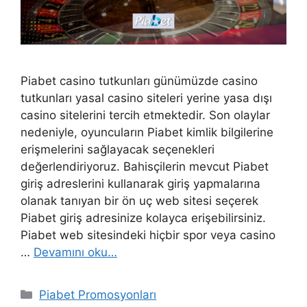
Piabet casino tutkunları günümüzde casino
tutkunları yasal casino siteleri yerine yasa dışı
casino sitelerini tercih etmektedir. Son olaylar
nedeniyle, oyuncuların Piabet kimlik bilgilerine
erişmelerini sağlayacak seçenekleri
değerlendiriyoruz. Bahisçilerin mevcut Piabet
giriş adreslerini kullanarak giriş yapmalarına
olanak tanıyan bir ön uç web sitesi seçerek
Piabet giriş adresinize kolayca erişebilirsiniz.
Piabet web sitesindeki hiçbir spor veya casino
…
Devamını oku…
Kategoriler
Piabet Promosyonları