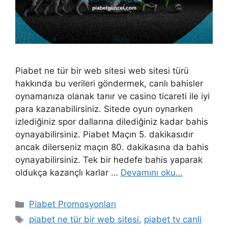
Piabet ne tür bir web sitesi web sitesi türü
hakkında bu verileri göndermek, canlı bahisler
oynamanıza olanak tanır ve casino ticareti ile iyi
para kazanabilirsiniz. Sitede oyun oynarken
izlediğiniz spor dallarına dilediğiniz kadar bahis
oynayabilirsiniz. Piabet Maçın 5. dakikasıdır
ancak dilerseniz maçın 80. dakikasına da bahis
oynayabilirsiniz. Tek bir hedefe bahis yaparak
oldukça kazançlı karlar …
Devamını oku…
Kategoriler
Piabet Promosyonları
Etiketler
piabet ne tür bir web sitesi
,
piabet tv canli