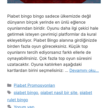
Piabet bingo bingo sadece ülkemizde değil
dünyanın birçok yerinde en ünlü eğlence
oyunlarından biridir. Oyunu daha ilgi çekici hale
getirmek isteyen çevrimiçi platformlar da kural
ekleyebiliyor. Piabet Bingo alanına girdiğinizde
birden fazla oyun göreceksiniz. Küçük top
oyunlarını tercih ediyorsanız farklı ellerle de
oynayabilirsiniz. Çok fazla top oyun süresini
uzatacaktır. Oyuna katılırken aşağıdaki
kartlardan birini seçmelisiniz: …
Devamını oku…
Kategoriler
Piabet Promosyonları
Etiketler
piabet bingo
,
piabet nasil bir site
,
piabet
rulet bingo
Yorum yap