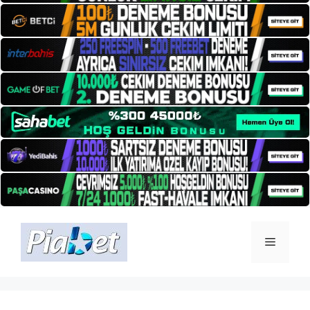
İçeriğe
atla
Menü