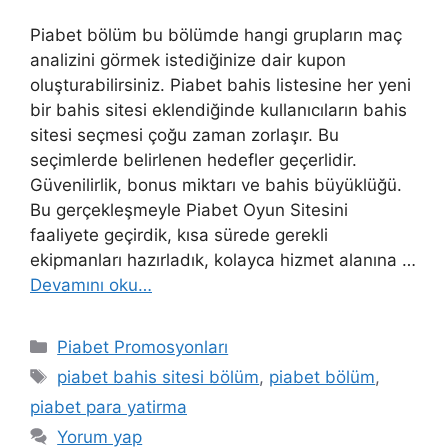
Piabet bölüm bu bölümde hangi grupların maç
analizini görmek istediğinize dair kupon
oluşturabilirsiniz. Piabet bahis listesine her yeni
bir bahis sitesi eklendiğinde kullanıcıların bahis
sitesi seçmesi çoğu zaman zorlaşır. Bu
seçimlerde belirlenen hedefler geçerlidir.
Güvenilirlik, bonus miktarı ve bahis büyüklüğü.
Bu gerçekleşmeyle Piabet Oyun Sitesini
faaliyete geçirdik, kısa sürede gerekli
ekipmanları hazırladık, kolayca hizmet alanına …
Devamını oku…
Kategoriler
Piabet Promosyonları
Etiketler
piabet bahis sitesi bölüm
,
piabet bölüm
,
piabet para yatirma
Yorum yap