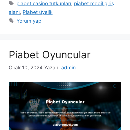
Etiketler
piabet casino tutkunları
,
piabet mobil giriş
alanı
,
Piabet üyelik
Yorum yap
Piabet Oyuncular
Ocak 10, 2024
Yazarı:
admin