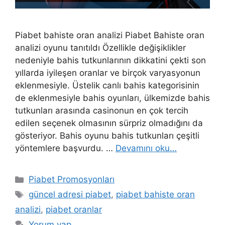
Piabet bahiste oran analizi Piabet Bahiste oran
analizi oyunu tanıtıldı Özellikle değişiklikler
nedeniyle bahis tutkunlarının dikkatini çekti son
yıllarda iyileşen oranlar ve birçok varyasyonun
eklenmesiyle. Üstelik canlı bahis kategorisinin
de eklenmesiyle bahis oyunları, ülkemizde bahis
tutkunları arasında casinonun en çok tercih
edilen seçenek olmasının sürpriz olmadığını da
gösteriyor. Bahis oyunu bahis tutkunları çeşitli
yöntemlere başvurdu. …
Devamını oku…
Kategoriler
Piabet Promosyonları
Etiketler
güncel adresi piabet
,
piabet bahiste oran
analizi
,
piabet oranlar
Yorum yap