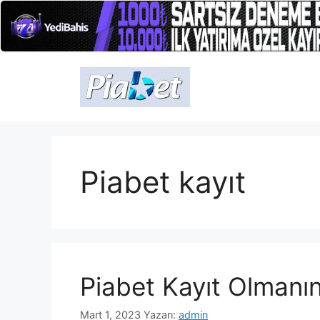
İçeriğe
atla
Piabet kayıt
Piabet Kayıt Olmanın
Mart 1, 2023
Yazarı:
admin