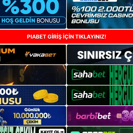
PIABET GİRİŞ İÇİN TIKLAYINIZ!