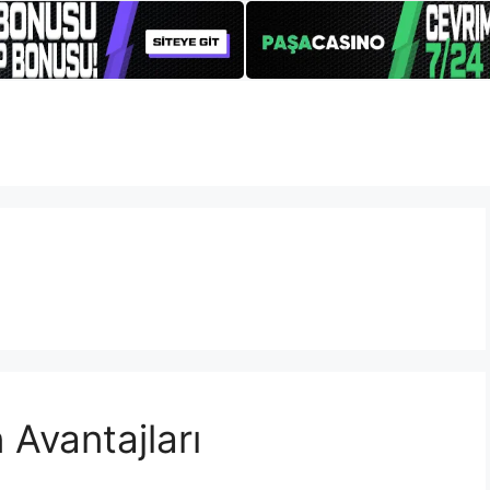
 Avantajları