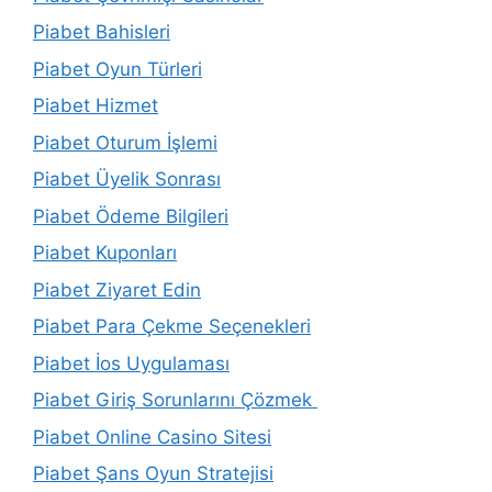
Piabet Bahisleri
Piabet Oyun Türleri
Piabet Hizmet
Piabet Oturum İşlemi
Piabet Üyelik Sonrası
Piabet Ödeme Bilgileri
Piabet Kuponları
Piabet Ziyaret Edin
Piabet Para Çekme Seçenekleri
Piabet İos Uygulaması
Piabet Giriş Sorunlarını Çözmek
Piabet Online Casino Sitesi
Piabet Şans Oyun Stratejisi