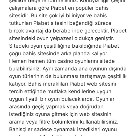
şekilde değerlendirmelisiniz. Konuyla ilgili çeşitli
çalışmalara göre Piabet en popüler bahis
sitesidir. Bu site çok iyi biliniyor ve bahis
tutkunları Piabet sitesini beğendiği sürece
birçok avantaj da beraberinde gelecektir. Piabet
sitesindeki oyun yelpazesi oldukça geniştir.
Sitedeki oyun çeşitliliğine bakıldığında Piabet
çoğu bahis sitesinde arka planda kalıyor.
Hemen hemen tüm casino oyunlarını sitede
bulabilirsiniz. Aynı zamanda ana oyunun dışında
oyun türlerinin de bulunması tartışmaya çeşitlilik
katıyor. Bahis meraklıları Piabet web sitesini
tercih ettiğinde mutlaka kendilerine uygun
uygun fiyatlı bir oyun bulacaklardır. Oyunlar
arasında geçiş yapmak veya doğrudan
istediğiniz oyuna gitmek için web sitesinin
arama veya filtre bölümlerini kullanabilirsiniz.
Bahisçiler sadece oynamak istedikleri oyunu