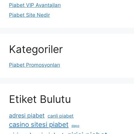
Piabet VIP Avantajları
Piabet Site Nedir
Kategoriler
Piabet Promosyonları
Etiket Bulutu
adresi piabet
canli piabet
casino sitesi piabet
depo