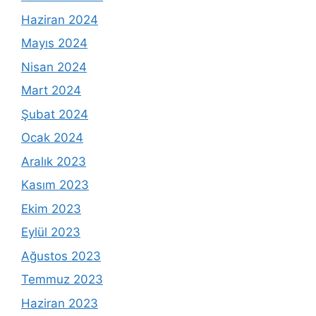
Haziran 2024
Mayıs 2024
Nisan 2024
Mart 2024
Şubat 2024
Ocak 2024
Aralık 2023
Kasım 2023
Ekim 2023
Eylül 2023
Ağustos 2023
Temmuz 2023
Haziran 2023