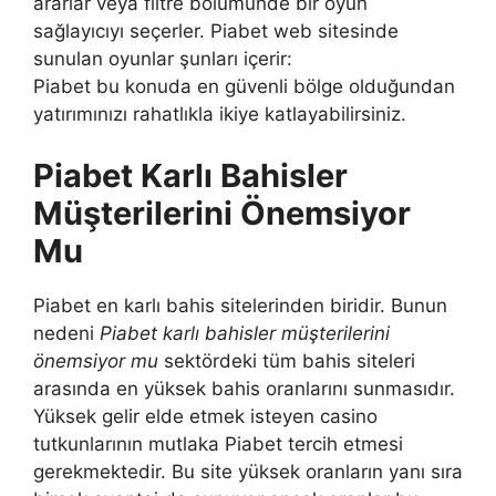
ararlar veya filtre bölümünde bir oyun
sağlayıcıyı seçerler. Piabet web sitesinde
sunulan oyunlar şunları içerir:
Piabet bu konuda en güvenli bölge olduğundan
yatırımınızı rahatlıkla ikiye katlayabilirsiniz.
Piabet Karlı Bahisler
Müşterilerini Önemsiyor
Mu
Piabet en karlı bahis sitelerinden biridir. Bunun
nedeni
Piabet karlı bahisler müşterilerini
önemsiyor mu
sektördeki tüm bahis siteleri
arasında en yüksek bahis oranlarını sunmasıdır.
Yüksek gelir elde etmek isteyen casino
tutkunlarının mutlaka Piabet tercih etmesi
gerekmektedir. Bu site yüksek oranların yanı sıra