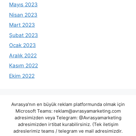
Mayıs 2023
Nisan 2023
Mart 2023
Şubat 2023
Ocak 2023
Aralık 2022
Kasım 2022
Ekim 2022
Avrasya'nın en büyük reklam platformunda olmak için
Microsoft Teams:
reklam@avrasyamarketing.com
adresimizden veya Telegram: @Avrasyamarketing
adresimizden irtibat kurabilirsiniz. (Tek iletişim
adreslerimiz teams / telegram ve mail adresimizdir.