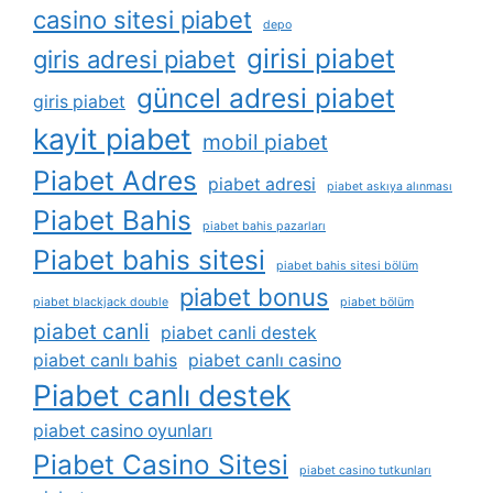
casino sitesi piabet
depo
girisi piabet
giris adresi piabet
güncel adresi piabet
giris piabet
kayit piabet
mobil piabet
Piabet Adres
piabet adresi
piabet askıya alınması
Piabet Bahis
piabet bahis pazarları
Piabet bahis sitesi
piabet bahis sitesi bölüm
piabet bonus
piabet blackjack double
piabet bölüm
piabet canli
piabet canli destek
piabet canlı bahis
piabet canlı casino
Piabet canlı destek
piabet casino oyunları
Piabet Casino Sitesi
piabet casino tutkunları