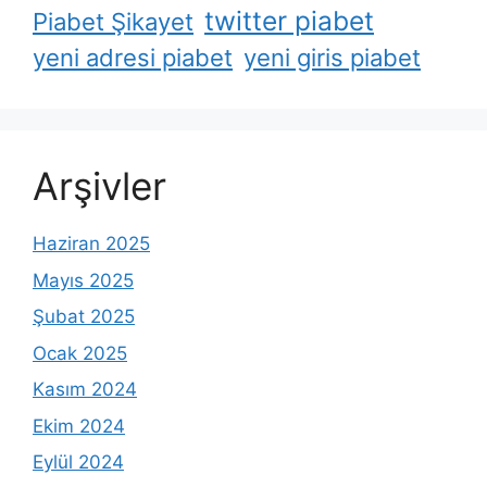
twitter piabet
Piabet Şikayet
yeni adresi piabet
yeni giris piabet
Arşivler
Haziran 2025
Mayıs 2025
Şubat 2025
Ocak 2025
Kasım 2024
Ekim 2024
Eylül 2024