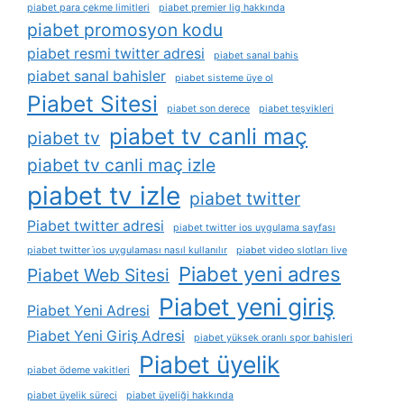
piabet para çekme limitleri
piabet premier lig hakkında
piabet promosyon kodu
piabet resmi twitter adresi
piabet sanal bahis
piabet sanal bahisler
piabet sisteme üye ol
Piabet Sitesi
piabet son derece
piabet teşvikleri
piabet tv canli maç
piabet tv
piabet tv canli maç izle
piabet tv izle
piabet twitter
Piabet twitter adresi
piabet twitter ios uygulama sayfası
piabet twitter i̇os uygulaması nasıl kullanılır
piabet video slotları live
Piabet yeni adres
Piabet Web Sitesi
Piabet yeni giriş
Piabet Yeni Adresi
Piabet Yeni Giriş Adresi
piabet yüksek oranlı spor bahisleri
Piabet üyelik
piabet ödeme vakitleri
piabet üyelik süreci
piabet üyeliği hakkında