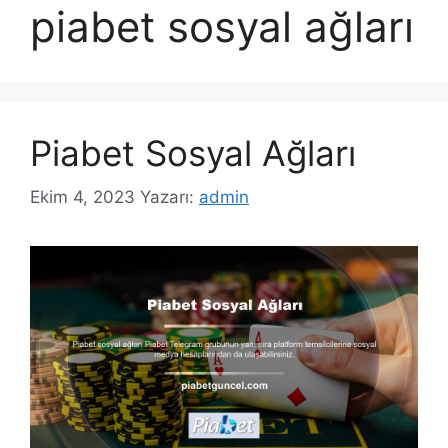
piabet sosyal ağları
Piabet Sosyal Ağları
Ekim 4, 2023
Yazarı:
admin