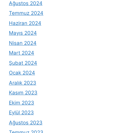
Ağustos 2024
Temmuz 2024
Haziran 2024
Mayıs 2024
Nisan 2024
Mart 2024
Şubat 2024
Ocak 2024
Aralık 2023
Kasım 2023
Ekim 2023
Eylül 2023
Ağustos 2023
Temmuz 2023