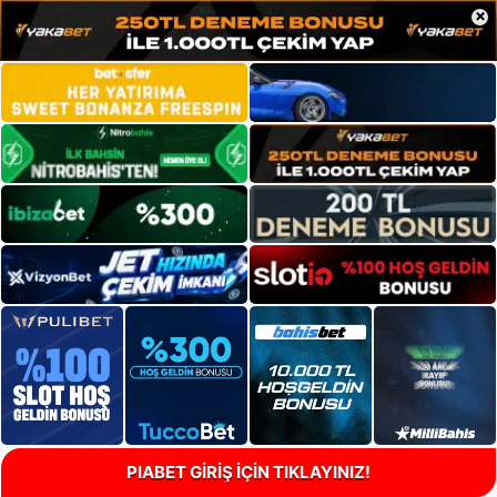
×
PIABET GİRİŞ İÇİN TIKLAYINIZ!