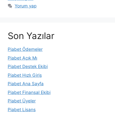
Yorum yap
Son Yazılar
Piabet Ödemeler
Piabet Açık Mı
Piabet Destek Ekibi
Piabet Hızlı Giriş
Piabet Ana Sayfa
Piabet Finansal Ekibi
Piabet Üyeler
Piabet Lisans