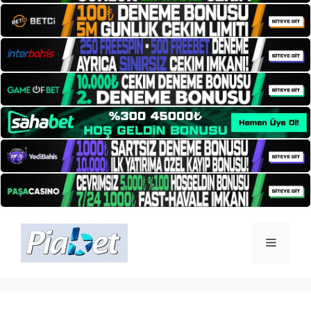
İçeriğe
atla
Menü