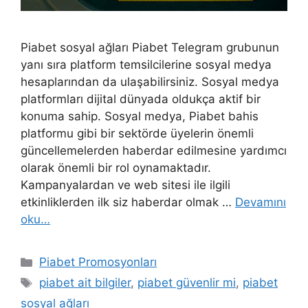
Piabet sosyal ağları Piabet Telegram grubunun
yanı sıra platform temsilcilerine sosyal medya
hesaplarından da ulaşabilirsiniz. Sosyal medya
platformları dijital dünyada oldukça aktif bir
konuma sahip. Sosyal medya, Piabet bahis
platformu gibi bir sektörde üyelerin önemli
güncellemelerden haberdar edilmesine yardımcı
olarak önemli bir rol oynamaktadır.
Kampanyalardan ve web sitesi ile ilgili
etkinliklerden ilk siz haberdar olmak …
Devamını
oku…
Kategoriler
Piabet Promosyonları
Etiketler
piabet ait bilgiler
,
piabet güvenlir mi
,
piabet
sosyal ağları