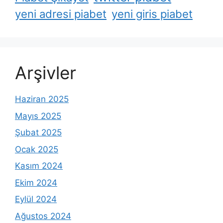
yeni adresi piabet
yeni giris piabet
Arşivler
Haziran 2025
Mayıs 2025
Şubat 2025
Ocak 2025
Kasım 2024
Ekim 2024
Eylül 2024
Ağustos 2024