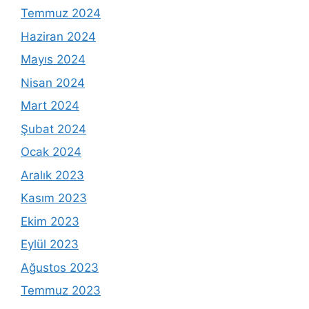
Temmuz 2024
Haziran 2024
Mayıs 2024
Nisan 2024
Mart 2024
Şubat 2024
Ocak 2024
Aralık 2023
Kasım 2023
Ekim 2023
Eylül 2023
Ağustos 2023
Temmuz 2023