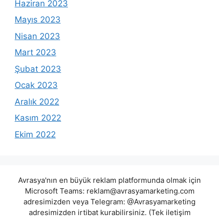
Haziran 2023
Mayıs 2023
Nisan 2023
Mart 2023
Şubat 2023
Ocak 2023
Aralık 2022
Kasım 2022
Ekim 2022
Avrasya'nın en büyük reklam platformunda olmak için
Microsoft Teams:
reklam@avrasyamarketing.com
adresimizden veya Telegram: @Avrasyamarketing
adresimizden irtibat kurabilirsiniz. (Tek iletişim