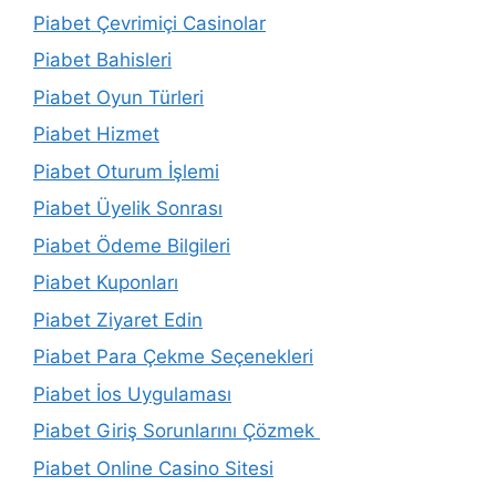
Piabet Çevrimiçi Casinolar
Piabet Bahisleri
Piabet Oyun Türleri
Piabet Hizmet
Piabet Oturum İşlemi
Piabet Üyelik Sonrası
Piabet Ödeme Bilgileri
Piabet Kuponları
Piabet Ziyaret Edin
Piabet Para Çekme Seçenekleri
Piabet İos Uygulaması
Piabet Giriş Sorunlarını Çözmek
Piabet Online Casino Sitesi