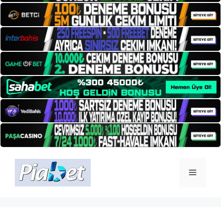
İçeriğe
atla
Menü