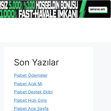
Son Yazılar
Piabet Ödemeler
Piabet Açık Mı
Piabet Destek Ekibi
Piabet Hızlı Giriş
Piabet Ana Sayfa