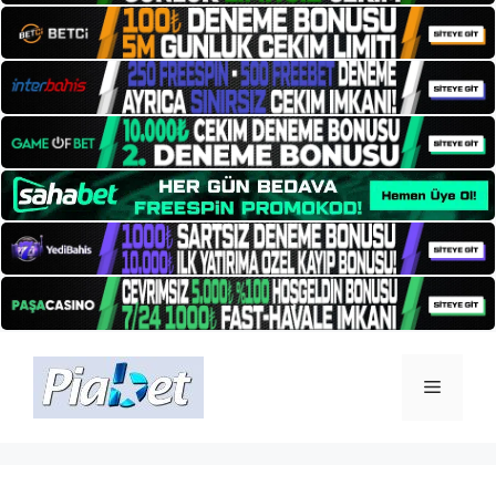
İçeriğe
atla
Menü