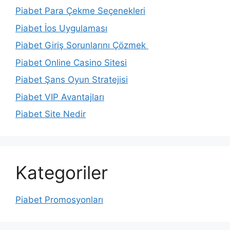
Piabet Para Çekme Seçenekleri
Piabet İos Uygulaması
Piabet Giriş Sorunlarını Çözmek
Piabet Online Casino Sitesi
Piabet Şans Oyun Stratejisi
Piabet VIP Avantajları
Piabet Site Nedir
Kategoriler
Piabet Promosyonları