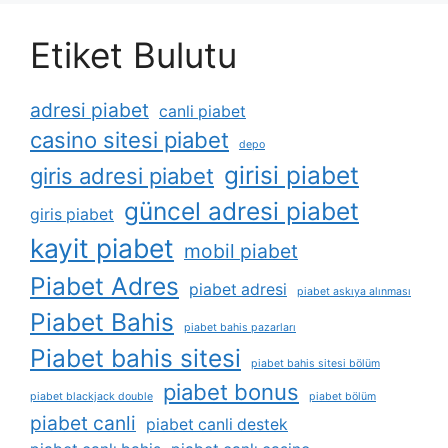
Etiket Bulutu
adresi piabet
canli piabet
casino sitesi piabet
depo
girisi piabet
giris adresi piabet
güncel adresi piabet
giris piabet
kayit piabet
mobil piabet
Piabet Adres
piabet adresi
piabet askıya alınması
Piabet Bahis
piabet bahis pazarları
Piabet bahis sitesi
piabet bahis sitesi bölüm
piabet bonus
piabet blackjack double
piabet bölüm
piabet canli
piabet canli destek