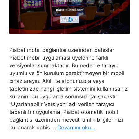
Piabet mobil bağlantısı üzerinden bahisler
Piabet mobil uygulaması üyelerine farklı
versiyonlar sunmaktadır. Bu nedenle tarayıcı
uyumlu ve ön kurulum gerektirmeyen bir mobil
cihaz arayın. Akıllı telefonunuzda veya
tabletinizde hangi işletim sistemini kullanırsanız
kullanın, bu uygulama sorunsuz çalışacaktır.
“Uyarlanabilir Versiyon” adı verilen tarayıcı
tabanlı bir uygulama, Piabet otomatik mobil
bağlantısı üzerinden mevcut kimlik bilgilerinizi
kullanarak bahis …
Devamını oku…