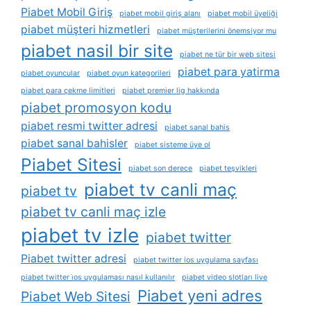
Piabet Mobil Giriş
piabet mobil giriş alanı
piabet mobil üyeliği
piabet müşteri hizmetleri
piabet müşterilerini önemsiyor mu
piabet nasil bir site
piabet ne tür bir web sitesi
piabet para yatirma
piabet oyuncular
piabet oyun kategorileri
piabet para çekme limitleri
piabet premier lig hakkında
piabet promosyon kodu
piabet resmi twitter adresi
piabet sanal bahis
piabet sanal bahisler
piabet sisteme üye ol
Piabet Sitesi
piabet son derece
piabet teşvikleri
piabet tv canli maç
piabet tv
piabet tv canli maç izle
piabet tv izle
piabet twitter
Piabet twitter adresi
piabet twitter ios uygulama sayfası
piabet twitter i̇os uygulaması nasıl kullanılır
piabet video slotları live
Piabet yeni adres
Piabet Web Sitesi