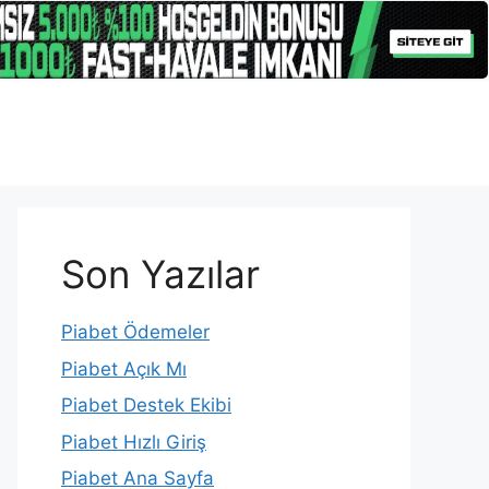
Son Yazılar
Piabet Ödemeler
Piabet Açık Mı
Piabet Destek Ekibi
Piabet Hızlı Giriş
Piabet Ana Sayfa