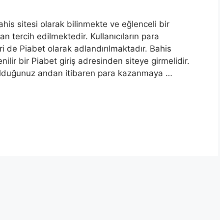
bahis sitesi olarak bilinmekte ve eğlenceli bir
n tercih edilmektedir. Kullanıcıların para
ri de Piabet olarak adlandırılmaktadır. Bahis
ilir bir Piabet giriş adresinden siteye girmelidir.
e olduğunuz andan itibaren para kazanmaya …