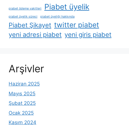
Piabet üyelik
piabet ödeme vakitleri
piabet üyelik süreci
piabet üyeliği hakkında
twitter piabet
Piabet Şikayet
yeni adresi piabet
yeni giris piabet
Arşivler
Haziran 2025
Mayıs 2025
Şubat 2025
Ocak 2025
Kasım 2024