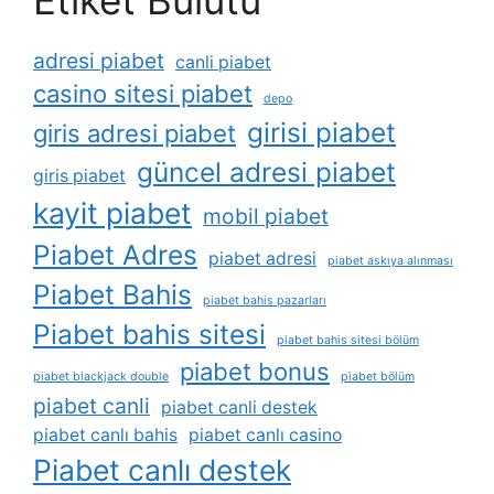
Etiket Bulutu
adresi piabet
canli piabet
casino sitesi piabet
depo
girisi piabet
giris adresi piabet
güncel adresi piabet
giris piabet
kayit piabet
mobil piabet
Piabet Adres
piabet adresi
piabet askıya alınması
Piabet Bahis
piabet bahis pazarları
Piabet bahis sitesi
piabet bahis sitesi bölüm
piabet bonus
piabet blackjack double
piabet bölüm
piabet canli
piabet canli destek
piabet canlı bahis
piabet canlı casino
Piabet canlı destek