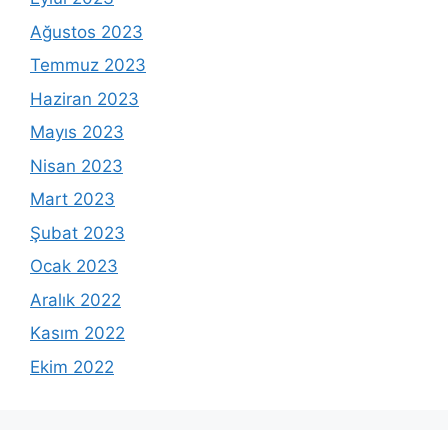
Ağustos 2023
Temmuz 2023
Haziran 2023
Mayıs 2023
Nisan 2023
Mart 2023
Şubat 2023
Ocak 2023
Aralık 2022
Kasım 2022
Ekim 2022