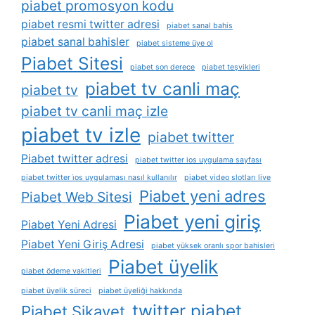
piabet promosyon kodu
piabet resmi twitter adresi
piabet sanal bahis
piabet sanal bahisler
piabet sisteme üye ol
Piabet Sitesi
piabet son derece
piabet teşvikleri
piabet tv canli maç
piabet tv
piabet tv canli maç izle
piabet tv izle
piabet twitter
Piabet twitter adresi
piabet twitter ios uygulama sayfası
piabet twitter i̇os uygulaması nasıl kullanılır
piabet video slotları live
Piabet yeni adres
Piabet Web Sitesi
Piabet yeni giriş
Piabet Yeni Adresi
Piabet Yeni Giriş Adresi
piabet yüksek oranlı spor bahisleri
Piabet üyelik
piabet ödeme vakitleri
piabet üyelik süreci
piabet üyeliği hakkında
twitter piabet
Piabet Şikayet