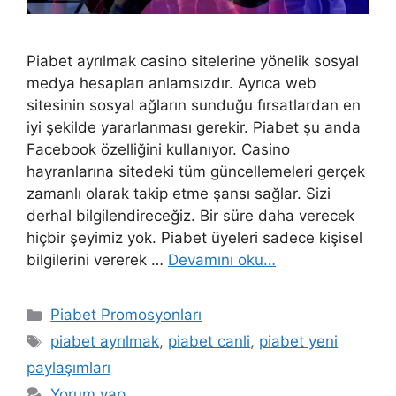
Piabet ayrılmak casino sitelerine yönelik sosyal
medya hesapları anlamsızdır. Ayrıca web
sitesinin sosyal ağların sunduğu fırsatlardan en
iyi şekilde yararlanması gerekir. Piabet şu anda
Facebook özelliğini kullanıyor. Casino
hayranlarına sitedeki tüm güncellemeleri gerçek
zamanlı olarak takip etme şansı sağlar. Sizi
derhal bilgilendireceğiz. Bir süre daha verecek
hiçbir şeyimiz yok. Piabet üyeleri sadece kişisel
bilgilerini vererek …
Devamını oku…
Kategoriler
Piabet Promosyonları
Etiketler
piabet ayrılmak
,
piabet canli
,
piabet yeni
paylaşımları
Yorum yap