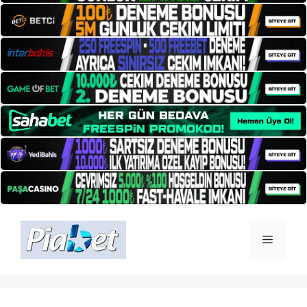
İçeriğe
atla
Menü