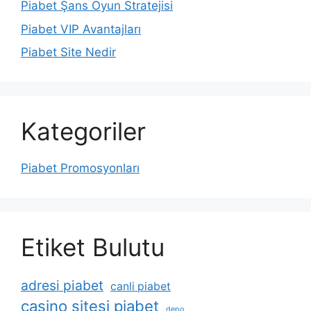
Piabet Şans Oyun Stratejisi
Piabet VIP Avantajları
Piabet Site Nedir
Kategoriler
Piabet Promosyonları
Etiket Bulutu
adresi piabet
canli piabet
casino sitesi piabet
depo