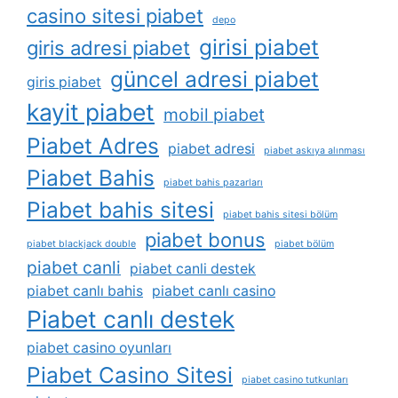
casino sitesi piabet
depo
girisi piabet
giris adresi piabet
güncel adresi piabet
giris piabet
kayit piabet
mobil piabet
Piabet Adres
piabet adresi
piabet askıya alınması
Piabet Bahis
piabet bahis pazarları
Piabet bahis sitesi
piabet bahis sitesi bölüm
piabet bonus
piabet blackjack double
piabet bölüm
piabet canli
piabet canli destek
piabet canlı bahis
piabet canlı casino
Piabet canlı destek
piabet casino oyunları
Piabet Casino Sitesi
piabet casino tutkunları