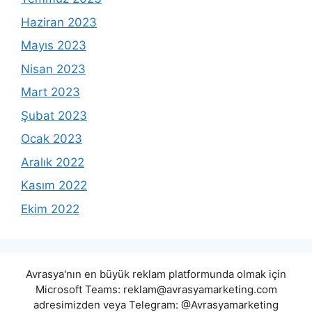
Haziran 2023
Mayıs 2023
Nisan 2023
Mart 2023
Şubat 2023
Ocak 2023
Aralık 2022
Kasım 2022
Ekim 2022
Avrasya'nın en büyük reklam platformunda olmak için
Microsoft Teams:
reklam@avrasyamarketing.com
adresimizden veya Telegram: @Avrasyamarketing