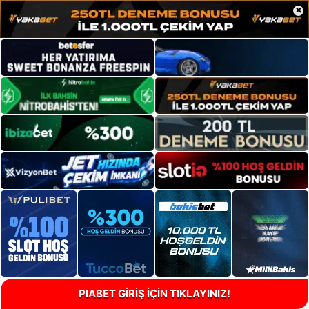
×
PIABET GİRİŞ İÇİN TIKLAYINIZ!