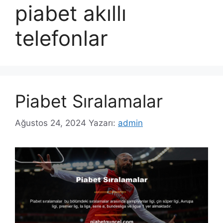
piabet akıllı
telefonlar
Piabet Sıralamalar
Ağustos 24, 2024
Yazarı:
admin