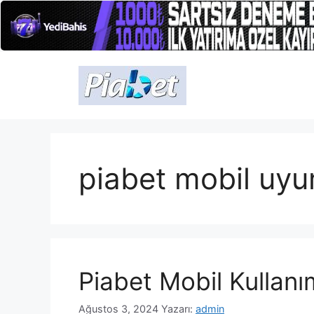
İçeriğe
atla
piabet mobil uyu
Piabet Mobil Kullanı
Ağustos 3, 2024
Yazarı:
admin