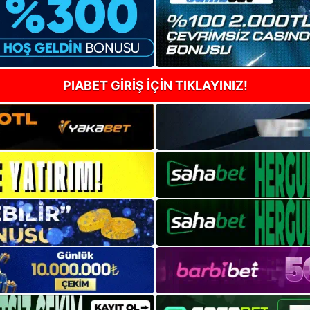
PIABET GİRİŞ İÇİN TIKLAYINIZ!