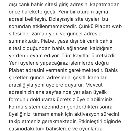
dışı canlı bahis sitesi giriş adresini kapatmadan
önce harekete geçti. Yeni bir oturum açma
adresi belirleyin. Dolayısıyla site üyeleri bu
sorundan etkilenmemektedir. Çünkü Piabet web
sitesi her zaman yeni ve güncel adresler
sunmaktadır. Piabet yasa dışı bir canlı bahis
sitesi olduğundan bahis eğlencesi kaldığınız
yerden devam ediyor. Tüm kayıtlar ücretsizdir.
Yeni üyelerle yapacağınız işlemlerde doğru
Piabet adresini vermeniz gerekmektedir. Bahis
şirketleri güncel adreslerini çeşitli kanallar
aracılığıyla yeni üyelere duyurur. Mevcut
adresinizin ana sayfasında yer alan üyelik
formunu doldurarak ücretsiz üye olabilirsiniz.
Formu sistem üzerinden gönderdikten sonra
üyeliğinizi tamamlamak için aktivasyon sürecini
takip etmeniz gerekmektedir. Etkinleştirildiğinde
casinodaki tüm bahislerde ve oyunlarda