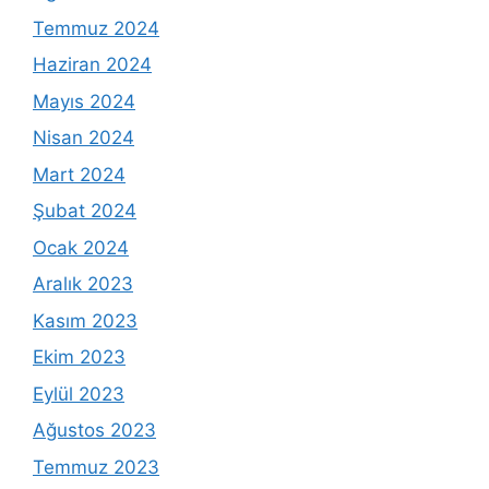
Temmuz 2024
Haziran 2024
Mayıs 2024
Nisan 2024
Mart 2024
Şubat 2024
Ocak 2024
Aralık 2023
Kasım 2023
Ekim 2023
Eylül 2023
Ağustos 2023
Temmuz 2023