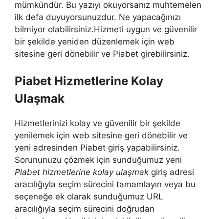
mümkündür. Bu yazıyı okuyorsanız muhtemelen
ilk defa duyuyorsunuzdur. Ne yapacağınızı
bilmiyor olabilirsiniz.Hizmeti uygun ve güvenilir
bir şekilde yeniden düzenlemek için web
sitesine geri dönebilir ve Piabet girebilirsiniz.
Piabet Hizmetlerine Kolay
Ulaşmak
Hizmetlerinizi kolay ve güvenilir bir şekilde
yenilemek için web sitesine geri dönebilir ve
yeni adresinden Piabet giriş yapabilirsiniz.
Sorununuzu çözmek için sunduğumuz yeni
Piabet hizmetlerine kolay ulaşmak
giriş adresi
aracılığıyla seçim sürecini tamamlayın veya bu
seçeneğe ek olarak sunduğumuz URL
aracılığıyla seçim sürecini doğrudan