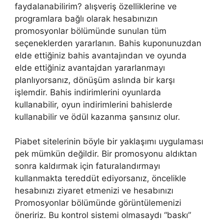
faydalanabilirim? alışveriş özelliklerine ve
programlara bağlı olarak hesabınızın
promosyonlar bölümünde sunulan tüm
seçeneklerden yararlanın. Bahis kuponunuzdan
elde ettiğiniz bahis avantajından ve oyunda
elde ettiğiniz avantajdan yararlanmayı
planlıyorsanız, dönüşüm aslında bir karşı
işlemdir. Bahis indirimlerini oyunlarda
kullanabilir, oyun indirimlerini bahislerde
kullanabilir ve ödül kazanma şansınız olur.
Piabet sitelerinin böyle bir yaklaşımı uygulaması
pek mümkün değildir. Bir promosyonu aldıktan
sonra kaldırmak için faturalandırmayı
kullanmakta tereddüt ediyorsanız, öncelikle
hesabınızı ziyaret etmenizi ve hesabınızı
Promosyonlar bölümünde görüntülemenizi
öneririz. Bu kontrol sistemi olmasaydı “baskı”