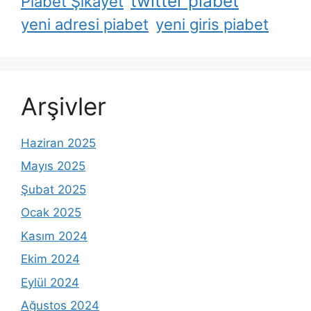
twitter piabet
Piabet Şikayet
yeni adresi piabet
yeni giris piabet
Arşivler
Haziran 2025
Mayıs 2025
Şubat 2025
Ocak 2025
Kasım 2024
Ekim 2024
Eylül 2024
Ağustos 2024