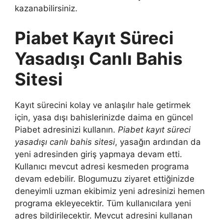
kazanabilirsiniz.
Piabet Kayıt Süreci
Yasadışı Canlı Bahis
Sitesi
Kayıt sürecini kolay ve anlaşılır hale getirmek
için, yasa dışı bahislerinizde daima en güncel
Piabet adresinizi kullanın.
Piabet kayıt süreci
yasadışı canlı bahis sitesi
, yasağın ardından da
yeni adresinden giriş yapmaya devam etti.
Kullanıcı mevcut adresi kesmeden programa
devam edebilir. Blogumuzu ziyaret ettiğinizde
deneyimli uzman ekibimiz yeni adresinizi hemen
programa ekleyecektir. Tüm kullanıcılara yeni
adres bildirilecektir. Mevcut adresini kullanan