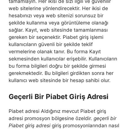
tamamlayın. Her ikisi de sizi ilgili ve güvenilir
web sitelerine yönlendirecektir. Her ikisi de
hesabınızı veya web sitenizi sorunsuz bir
şekilde kullanma veya görüntüleme olanağı
sağlar. Kayıt, web sitesinde tamamlanması
gereken bir seçenektir. Piabet giriş işlemi
kullanıcıların güvenli bir şekilde teklif
vermelerine olanak tanır. Bu forma Kayıt
sekmesinden kullanıcılar erişebilir. Kullanıcıların
bu forma bilgileri doğru bir şekilde girmesi
gerekmektedir. Bu bilgileri girdikten sonra her
kullanıcı web sitesinde bir hesap sahibi olur.
Geçerli Bir Piabet Giriş Adresi
Piabet adresi Aldığınız mevcut Piabet giriş
adresi promosyon bölgesine özeldir.
geçerli bir
Piabet giriş adresi
giriş promosyonlarından nasıl