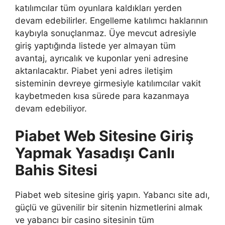
katılımcılar tüm oyunlara kaldıkları yerden
devam edebilirler. Engelleme katılımcı haklarının
kaybıyla sonuçlanmaz. Üye mevcut adresiyle
giriş yaptığında listede yer almayan tüm
avantaj, ayrıcalık ve kuponlar yeni adresine
aktarılacaktır. Piabet yeni adres iletişim
sisteminin devreye girmesiyle katılımcılar vakit
kaybetmeden kısa sürede para kazanmaya
devam edebiliyor.
Piabet Web Sitesine Giriş
Yapmak Yasadışı Canlı
Bahis Sitesi
Piabet web sitesine giriş yapın. Yabancı site adı,
güçlü ve güvenilir bir sitenin hizmetlerini almak
ve yabancı bir casino sitesinin tüm