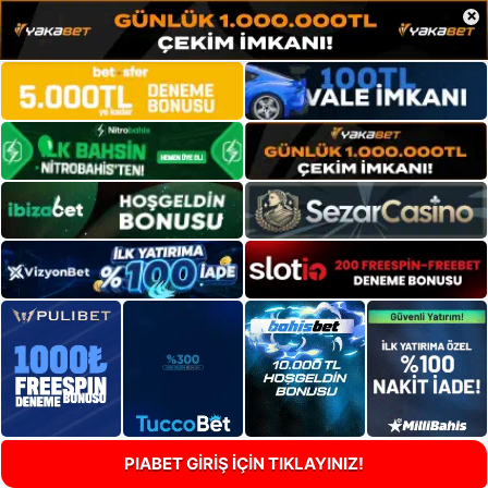
×
PIABET GİRİŞ İÇİN TIKLAYINIZ!