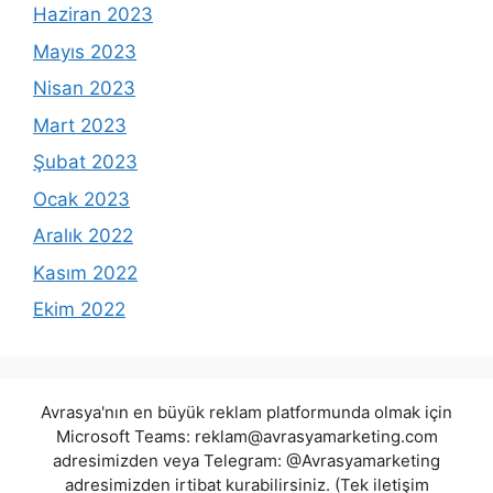
Haziran 2023
Mayıs 2023
Nisan 2023
Mart 2023
Şubat 2023
Ocak 2023
Aralık 2022
Kasım 2022
Ekim 2022
Avrasya'nın en büyük reklam platformunda olmak için
Microsoft Teams:
reklam@avrasyamarketing.com
adresimizden veya Telegram: @Avrasyamarketing
adresimizden irtibat kurabilirsiniz. (Tek iletişim