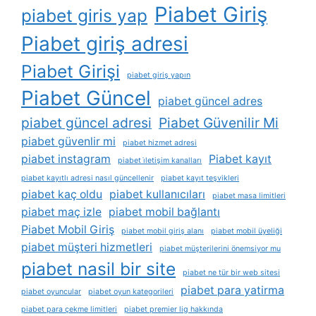
Piabet Giriş
piabet giris yap
Piabet giriş adresi
Piabet Girişi
piabet giriş yapın
Piabet Güncel
piabet güncel adres
piabet güncel adresi
Piabet Güvenilir Mi
piabet güvenlir mi
piabet hizmet adresi
piabet instagram
Piabet kayıt
piabet i̇letişim kanalları
piabet kayıtlı adresi nasıl güncellenir
piabet kayıt teşvikleri
piabet kaç oldu
piabet kullanıcıları
piabet masa limitleri
piabet maç izle
piabet mobil bağlantı
Piabet Mobil Giriş
piabet mobil giriş alanı
piabet mobil üyeliği
piabet müşteri hizmetleri
piabet müşterilerini önemsiyor mu
piabet nasil bir site
piabet ne tür bir web sitesi
piabet para yatirma
piabet oyuncular
piabet oyun kategorileri
piabet para çekme limitleri
piabet premier lig hakkında