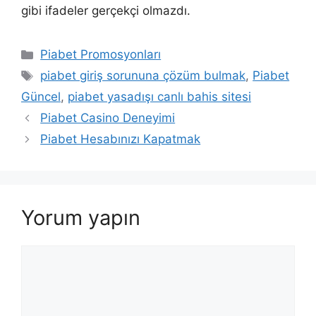
gibi ifadeler gerçekçi olmazdı.
Kategoriler
Piabet Promosyonları
Etiketler
piabet giriş sorununa çözüm bulmak
,
Piabet
Güncel
,
piabet yasadışı canlı bahis sitesi
Yazı
Piabet Casino Deneyimi
dolaşımı
Piabet Hesabınızı Kapatmak
Yorum yapın
Yorum