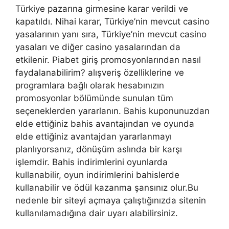
Türkiye pazarına girmesine karar verildi ve
kapatıldı. Nihai karar, Türkiye’nin mevcut casino
yasalarının yanı sıra, Türkiye’nin mevcut casino
yasaları ve diğer casino yasalarından da
etkilenir. Piabet giriş promosyonlarından nasıl
faydalanabilirim? alışveriş özelliklerine ve
programlara bağlı olarak hesabınızın
promosyonlar bölümünde sunulan tüm
seçeneklerden yararlanın. Bahis kuponunuzdan
elde ettiğiniz bahis avantajından ve oyunda
elde ettiğiniz avantajdan yararlanmayı
planlıyorsanız, dönüşüm aslında bir karşı
işlemdir. Bahis indirimlerini oyunlarda
kullanabilir, oyun indirimlerini bahislerde
kullanabilir ve ödül kazanma şansınız olur.Bu
nedenle bir siteyi açmaya çalıştığınızda sitenin
kullanılamadığına dair uyarı alabilirsiniz.