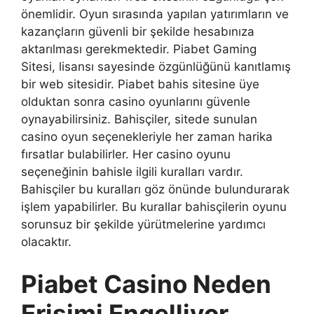
önemlidir. Oyun sırasında yapılan yatırımların ve
kazançların güvenli bir şekilde hesabınıza
aktarılması gerekmektedir. Piabet Gaming
Sitesi, lisansı sayesinde özgünlüğünü kanıtlamış
bir web sitesidir. Piabet bahis sitesine üye
olduktan sonra casino oyunlarını güvenle
oynayabilirsiniz. Bahisçiler, sitede sunulan
casino oyun seçenekleriyle her zaman harika
fırsatlar bulabilirler. Her casino oyunu
seçeneğinin bahisle ilgili kuralları vardır.
Bahisçiler bu kuralları göz önünde bulundurarak
işlem yapabilirler. Bu kurallar bahisçilerin oyunu
sorunsuz bir şekilde yürütmelerine yardımcı
olacaktır.
Piabet Casino Neden
Erişimi Engelliyor