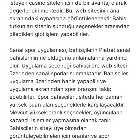
isteyen casino siteleri için de bir avantaj olarak
değerlendirilmektedir. Bu, web sitesinin ana
ekranındaki oynatıcıda görüntülenecektir.Bahis
tutkunları sitenin sunduğu seçenekler arasından
diledikleri gibi işlem yapabilirler.
Sanal spor uygulaması, bahisçilerin Piabet sanal
bahislerinin ne olduğunu anlamalarına yardımcı
olur. Uygulama seçeneği bahisçilere web sitesi
üzerinden sanal sporlar sunmaktadır. Bahisçiler
uygulama üzerinden bahis yapabilir ve
uygulama ekranından spor branşını takip
edebilirler. Spor bahisçileri, sitede her zaman
yüksek puan alan seçeneklerle karşılaşacaktır.
Mevcut yüksek oranlı seçenekler, oyuncuların
kazançlı işlemler yapmasına olanak tanır.
Bahisçilerin siteyi üye olmadan
görüntüleyebilmeleri için oranlar ve spor