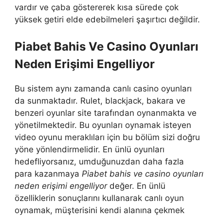
vardır ve çaba göstererek kısa sürede çok
yüksek getiri elde edebilmeleri şaşırtıcı değildir.
Piabet Bahis Ve Casino Oyunları
Neden Erişimi Engelliyor
Bu sistem aynı zamanda canlı casino oyunları
da sunmaktadır. Rulet, blackjack, bakara ve
benzeri oyunlar site tarafından oynanmakta ve
yönetilmektedir. Bu oyunları oynamak isteyen
video oyunu meraklıları için bu bölüm sizi doğru
yöne yönlendirmelidir. En ünlü oyunları
hedefliyorsanız, umduğunuzdan daha fazla
para kazanmaya
Piabet bahis ve casino oyunları
neden erişimi engelliyor
değer. En ünlü
özelliklerin sonuçlarını kullanarak canlı oyun
oynamak, müşterisini kendi alanına çekmek