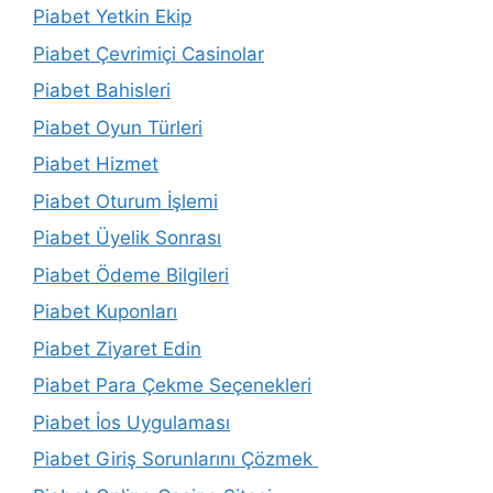
Piabet Yetkin Ekip
Piabet Çevrimiçi Casinolar
Piabet Bahisleri
Piabet Oyun Türleri
Piabet Hizmet
Piabet Oturum İşlemi
Piabet Üyelik Sonrası
Piabet Ödeme Bilgileri
Piabet Kuponları
Piabet Ziyaret Edin
Piabet Para Çekme Seçenekleri
Piabet İos Uygulaması
Piabet Giriş Sorunlarını Çözmek