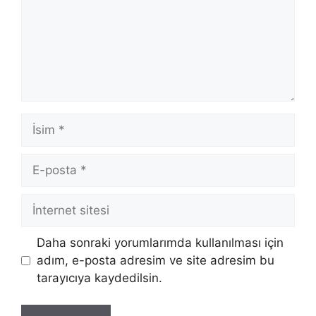
İsim
E-
posta
İnternet
sitesi
Daha sonraki yorumlarımda kullanılması için
adım, e-posta adresim ve site adresim bu
tarayıcıya kaydedilsin.