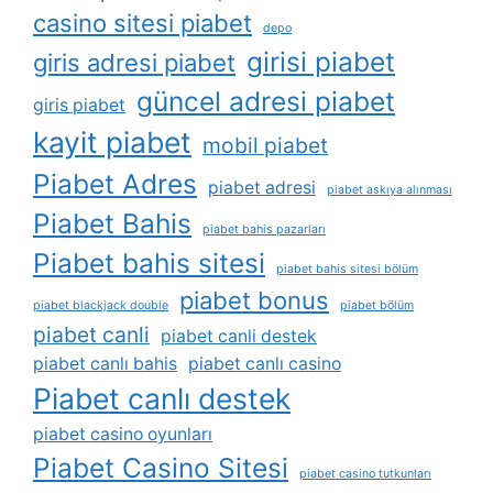
casino sitesi piabet
depo
girisi piabet
giris adresi piabet
güncel adresi piabet
giris piabet
kayit piabet
mobil piabet
Piabet Adres
piabet adresi
piabet askıya alınması
Piabet Bahis
piabet bahis pazarları
Piabet bahis sitesi
piabet bahis sitesi bölüm
piabet bonus
piabet blackjack double
piabet bölüm
piabet canli
piabet canli destek
piabet canlı bahis
piabet canlı casino
Piabet canlı destek
piabet casino oyunları
Piabet Casino Sitesi
piabet casino tutkunları