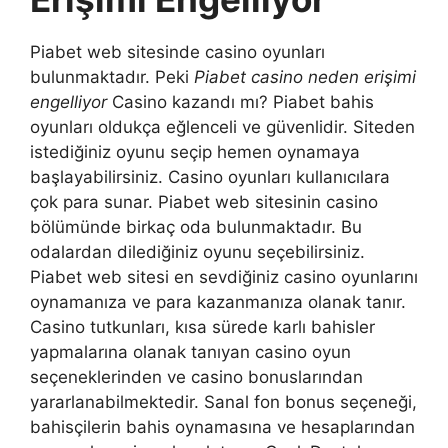
Piabet web sitesinde casino oyunları
bulunmaktadır. Peki
Piabet casino neden erişimi
engelliyor
Casino kazandı mı? Piabet bahis
oyunları oldukça eğlenceli ve güvenlidir. Siteden
istediğiniz oyunu seçip hemen oynamaya
başlayabilirsiniz. Casino oyunları kullanıcılara
çok para sunar. Piabet web sitesinin casino
bölümünde birkaç oda bulunmaktadır. Bu
odalardan dilediğiniz oyunu seçebilirsiniz.
Piabet web sitesi en sevdiğiniz casino oyunlarını
oynamanıza ve para kazanmanıza olanak tanır.
Casino tutkunları, kısa sürede karlı bahisler
yapmalarına olanak tanıyan casino oyun
seçeneklerinden ve casino bonuslarından
yararlanabilmektedir. Sanal fon bonus seçeneği,
bahisçilerin bahis oynamasına ve hesaplarından