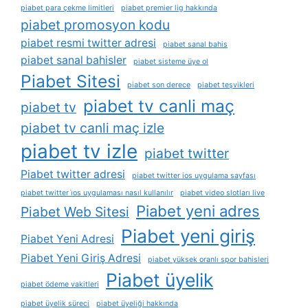
piabet para çekme limitleri
piabet premier lig hakkında
piabet promosyon kodu
piabet resmi twitter adresi
piabet sanal bahis
piabet sanal bahisler
piabet sisteme üye ol
Piabet Sitesi
piabet son derece
piabet teşvikleri
piabet tv canli maç
piabet tv
piabet tv canli maç izle
piabet tv izle
piabet twitter
Piabet twitter adresi
piabet twitter ios uygulama sayfası
piabet twitter i̇os uygulaması nasıl kullanılır
piabet video slotları live
Piabet yeni adres
Piabet Web Sitesi
Piabet yeni giriş
Piabet Yeni Adresi
Piabet Yeni Giriş Adresi
piabet yüksek oranlı spor bahisleri
Piabet üyelik
piabet ödeme vakitleri
piabet üyelik süreci
piabet üyeliği hakkında