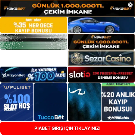
×
PIABET GİRİŞ İÇİN TIKLAYINIZ!